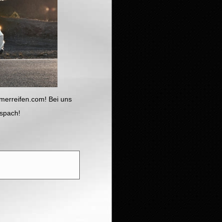
merreifen.com! Bei uns
Aspach!