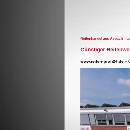
Reifenhandel aus Aspach – g
Günstiger Reifenwe
www.reifen-profi24.de –