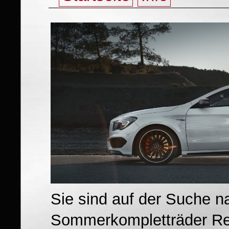
Sie sind auf der Suche 
Sommerkompletträder Rei