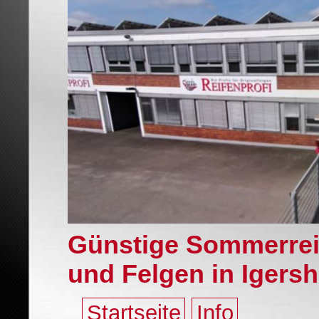
Günstige Sommerrei
und Felgen in Igers
Startseite
Info