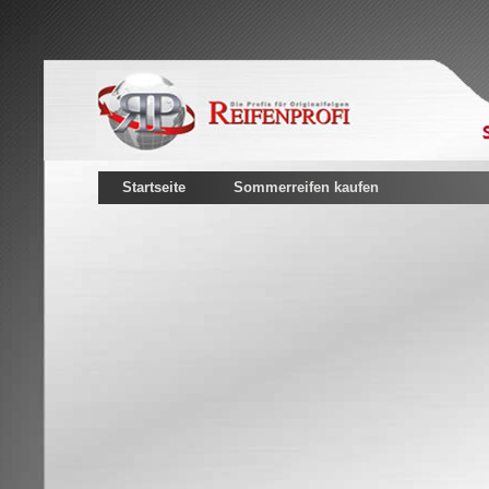
Startseite
Sommerreifen kaufen