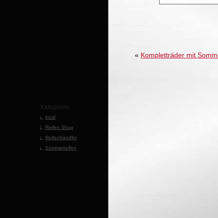
«
Kompletträder mit Somme
Kategorien
local
Reifen Shop
Reifenhändler
Sommerreifen