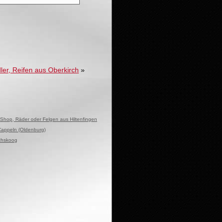
er, Reifen aus Oberkirch
»
 Shop, Räder oder Felgen aus Hiltenfingen
Cappeln (Oldenburg)
ichskoog