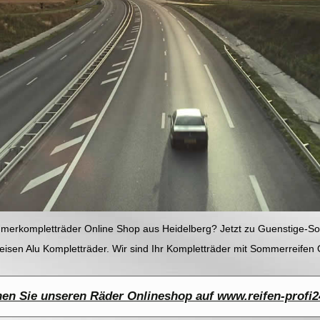
merkompletträder Online Shop aus Heidelberg? Jetzt zu Guenstige-S
reisen Alu Kompletträder. Wir sind Ihr Kompletträder mit Sommerreifen 
en Sie unseren Räder Onlineshop auf www.reifen-profi2