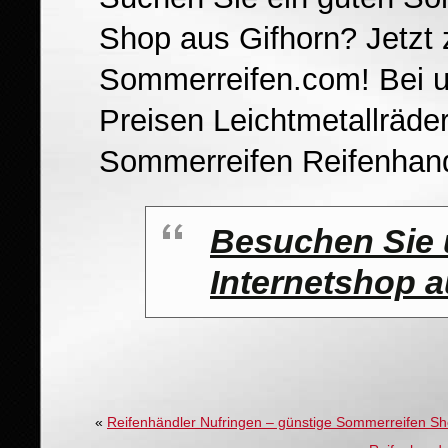
Shop aus Gifhorn? Jetzt 
Sommerreifen.com! Bei u
Preisen Leichtmetallräder
Sommerreifen Reifenhand
Besuchen Sie 
Internetshop a
«
Reifenhändler Nufringen – günstige Sommerreifen S