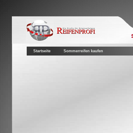
Startseite
Sommerreifen kaufen