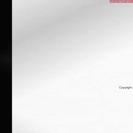
Reifenhande
Copyright 