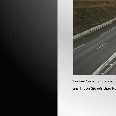
Suchen Sie ein günstigen
uns finden Sie günstige R