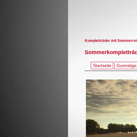
Kompletträder mit Sommerrei
Sommerkompletträd
Startseite
Guenstige