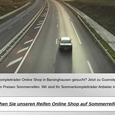
mpletträder Online Shop in Barsinghausen gesucht? Jetzt zu Guenst
en Preisen Sommerreifen. Wir sind Ihr Sommerkompletträder Anbieter 
en Sie unseren Reifen Online Shop auf Sommerreif