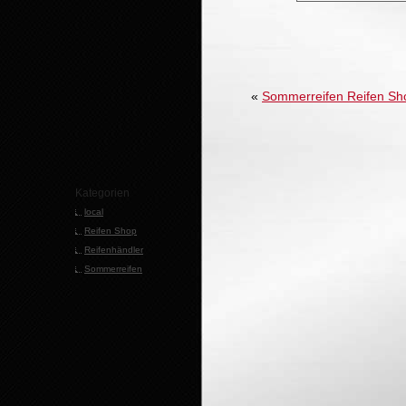
«
Sommerreifen Reifen Sho
Kategorien
local
Reifen Shop
Reifenhändler
Sommerreifen