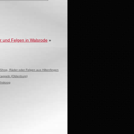
r und Felgen in Walsrode
»
 Shop, Räder oder Felgen aus Hiltenfingen
Cappeln (Oldenburg)
ichskoog