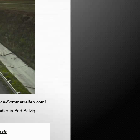
tige-Sommerreifen.com!
dler in Bad Belzig!
s.de