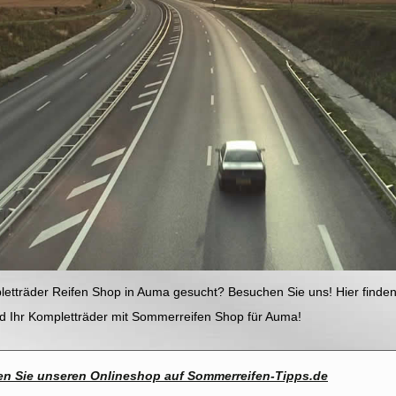
tträder Reifen Shop in Auma gesucht? Besuchen Sie uns! Hier finden 
ind Ihr Kompletträder mit Sommerreifen Shop für Auma!
n Sie unseren Onlineshop auf Sommerreifen-Tipps.de