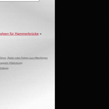
Felgen für Hammerbrücke
»
 Shop, Räder oder Felgen aus Hiltenfingen
Cappeln (Oldenburg)
ichskoog