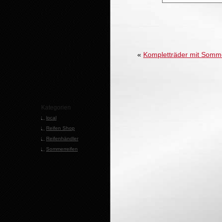
«
Kompletträder mit Somme
Kategorien
local
Reifen Shop
Reifenhändler
Sommerreifen