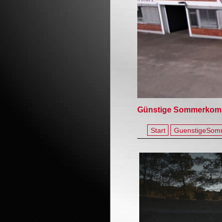
Günstige Sommerkompl
Start
GuenstigeSomm