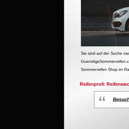
Sie sind auf der Suche n
GuenstigeSommerreifen.com
Sommerreifen Shop im Ra
Reifenprofi: Reifenwe
Besuch