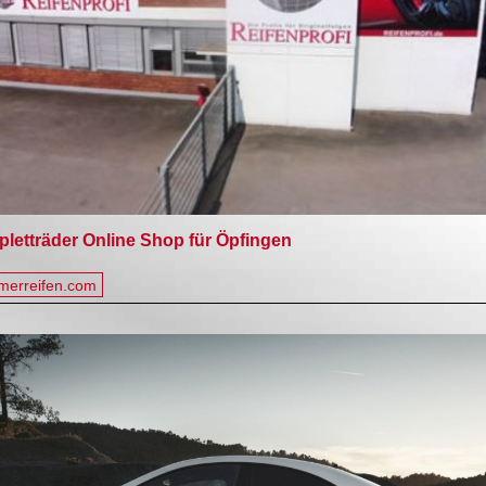
etträder Online Shop für Öpfingen
erreifen.com