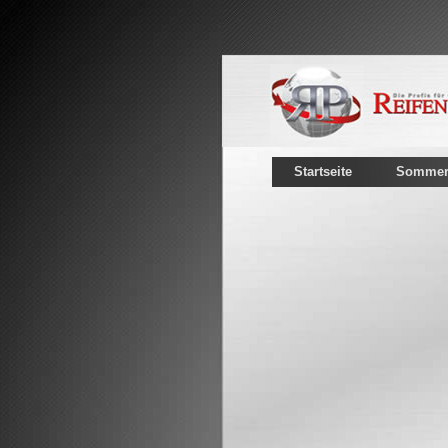
Startseite
Sommerr