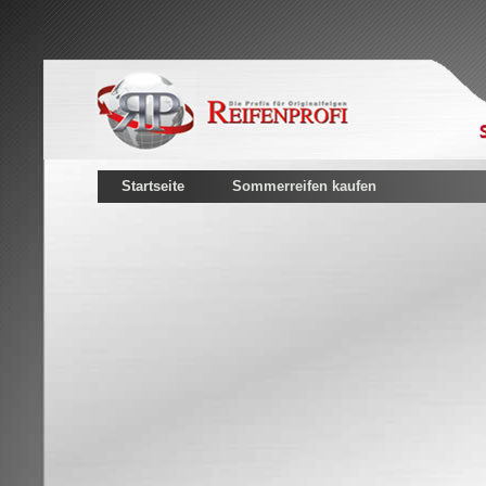
Startseite
Sommerreifen kaufen