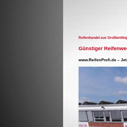
Reifenhandel aus Großbettlin
Günstiger Reifenwe
www.ReifenProfi.de – Je