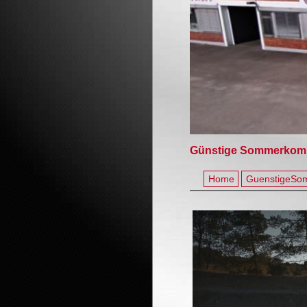
Günstige Sommerkomple
Home
GuenstigeSo