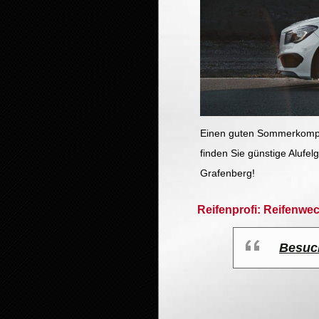
Einen guten Sommerkomple
finden Sie günstige Alufe
Grafenberg!
Reifenprofi: Reifenwe
Besuc