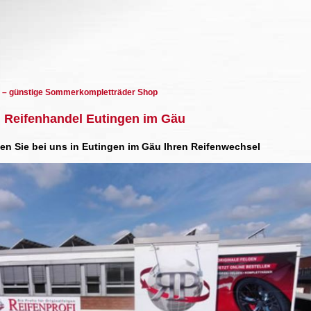
u – günstige Sommerkompletträder Shop
 Reifenhandel Eutingen im Gäu
en Sie bei uns in Eutingen im Gäu Ihren Reifenwechsel