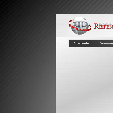
Startseite
Sommerr