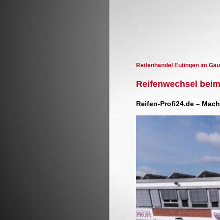
Reifenhandel Eutingen im Gä
Reifenwechsel beim
Reifen-Profi24.de – Mach