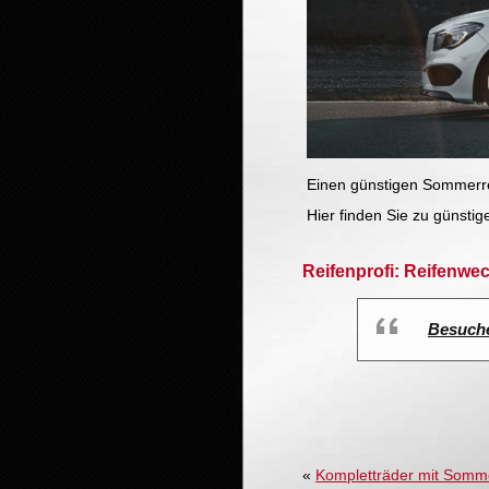
Einen günstigen Sommerr
Hier finden Sie zu günsti
Reifenprofi: Reifenwe
Besuche
«
Kompletträder mit Somm