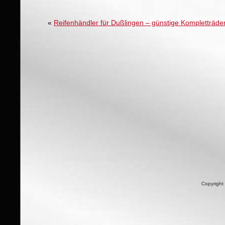
«
Reifenhändler für Dußlingen – günstige Kompletträde
Copyright 