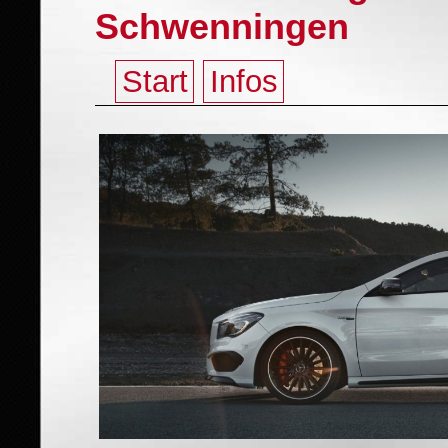
Schwenningen
Start
Infos