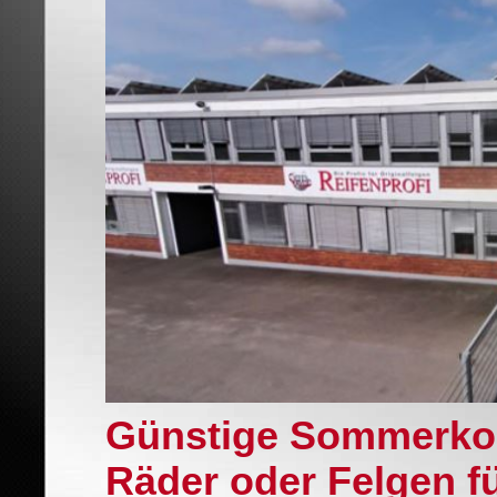
Günstige Sommerkom
Räder oder Felgen fü