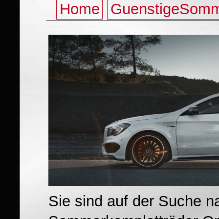
Home
GuenstigeSomm
Sie sind auf der Suche n