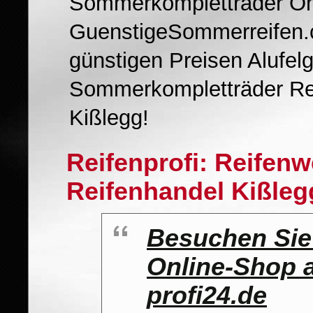
Sommerkompletträder Onl
GuenstigeSommerreifen.c
günstigen Preisen Alufelg
Sommerkompletträder Re
Kißlegg!
Reifenprofi: Reifen
Reifenhandel Kißleg
Besuchen Sie
Online-Shop a
profi24.de