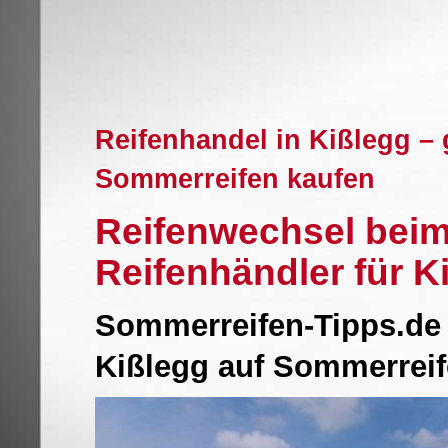
Reifenhandel in Kißlegg –
Sommerreifen kaufen
Reifenwechsel beim
Reifenhändler für K
Sommerreifen-Tipps.de 
Kißlegg auf Sommerrei