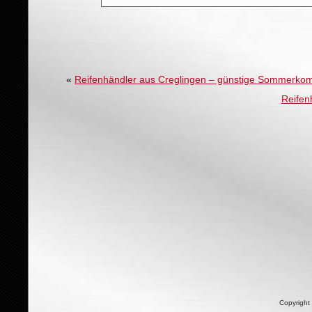
«
Reifenhändler aus Creglingen – günstige Sommerkomp
Reifen
Copyright 