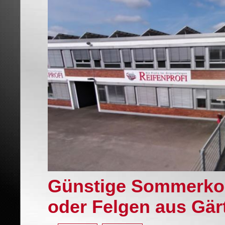
Günstige Sommerkom
oder Felgen aus Gär