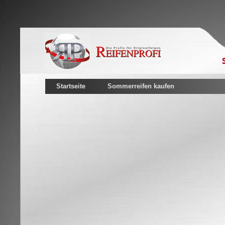
Startseite
Sommerreifen kaufen